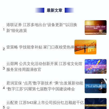
最新文章
港联证券 江苏多地出台“设备更新”“以旧换
1
新”细化政策
壹策略 学技能拿补贴 家门口夜校受热捧
2
云燚网 公共文化活动创新开展 江苏省文化馆
3
服务宣传周圆满收官
君润宜保 “点亮”数字新技术 “乘”出发展新动能
4
“数字江苏”闪耀第七届数字中国建设峰会
云配资 江苏543家上市公司拟分红总额超千亿
5
元