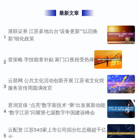
最新文章
港联证券 江苏多地出台“设备更新”“以旧换
1
新”细化政策
壹策略 学技能拿补贴 家门口夜校受热捧
2
云燚网 公共文化活动创新开展 江苏省文化馆
3
服务宣传周圆满收官
君润宜保 “点亮”数字新技术 “乘”出发展新动能
4
“数字江苏”闪耀第七届数字中国建设峰会
云配资 江苏543家上市公司拟分红总额超千亿
5
元