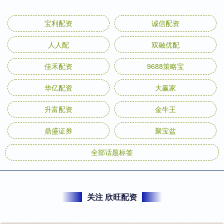
宝利配资
诚信配资
人人配
双融优配
佳禾配资
9688策略宝
华亿配资
大赢家
升富配资
金牛王
鼎盛证券
聚宝盆
全部话题标签
关注 欣旺配资