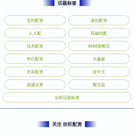
话题标签
宝利配资
诚信配资
人人配
双融优配
佳禾配资
9688策略宝
华亿配资
大赢家
升富配资
金牛王
鼎盛证券
聚宝盆
全部话题标签
关注 欣旺配资