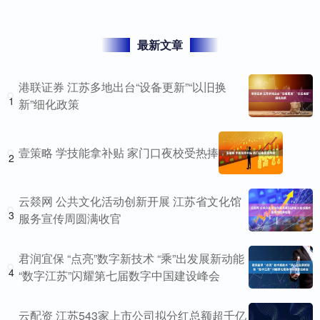
最新文章
港联证券 江苏多地出台“设备更新”“以旧换
1
新”细化政策
壹策略 学技能拿补贴 家门口夜校受热捧
2
云燚网 公共文化活动创新开展 江苏省文化馆
3
服务宣传周圆满收官
君润宜保 “点亮”数字新技术 “乘”出发展新动能
4
“数字江苏”闪耀第七届数字中国建设峰会
云配资 江苏543家上市公司拟分红总额超千亿